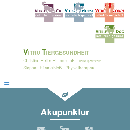
V
T
ITRU
IERGESUNDHEIT
Christine Heller-Himmelstoß -
Tierheilpraktikerin
Stephan Himmelstoß - Physiotherapeut
Akupunktur